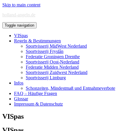
Skip to main content
holland-angeln.de
Toggle navigation
VISpas
Regeln & Bestimmungen
Sportvisserij MidWest Nederland
Sportvisserij Fryslân
Federatie Groningen Drenthe
Sportvisserij Oost-Nederland
Federatie Midden Nederland
Sportvisserij Zuidwest Nederland
Sportvisserij Limburg
Infos
Schonzeiten, Mindestmaß und Entnahmeverbote
FAQ – Häufige Fragen
Glossar
Impressum & Datenschutz
VISpas
VISpas