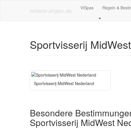
Skip
VISpas
Regeln & Best
to
holland-angeln.de
main
content
Sportvisserij MidWes
Sportvisserij MidWest Nederland
Besondere Bestimmungen
Sportvisserij MidWest Ne