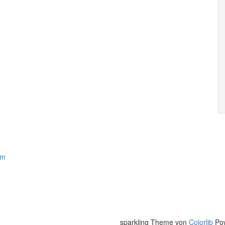
um
sparkling Theme von
Colorlib
Po