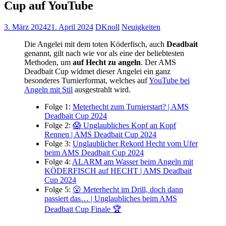
Cup auf YouTube
3. März 2024
21. April 2024
DKnoll
Neuigkeiten
Die Angelei mit dem toten Köderfisch, auch
Deadbait
genannt, gilt nach wie vor als eine der beliebtesten
Methoden, um
auf Hecht zu angeln
. Der AMS
Deadbait Cup widmet dieser Angelei ein ganz
besonderes Turnierformat, welches auf
YouTube bei
Angeln mit Stil
ausgestrahlt wird.
Folge 1:
Meterhecht zum Turnierstart? | AMS
Deadbait Cup 2024
Folge 2:
😱 Unglaubliches Kopf an Kopf
Rennen | AMS Deadbait Cup 2024
Folge 3:
Unglaublicher Rekord Hecht vom Ufer
beim AMS Deadbait Cup 2024
Folge 4:
ALARM am Wasser beim Angeln mit
KÖDERFISCH auf HECHT | AMS Deadbait
Cup 2024
Folge 5:
😮 Meterhecht im Drill, doch dann
passiert das… | Unglaubliches beim AMS
Deadbait Cup Finale 🏆