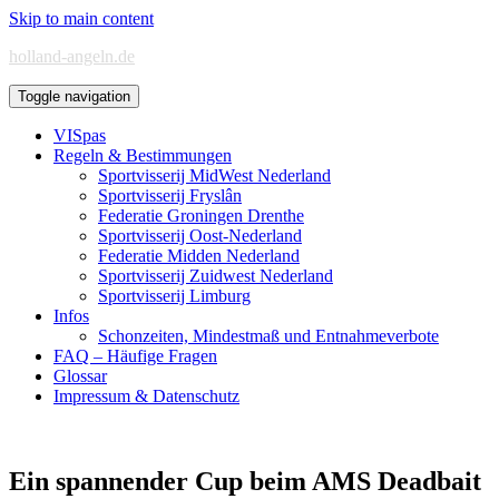
Skip to main content
holland-angeln.de
Toggle navigation
VISpas
Regeln & Bestimmungen
Sportvisserij MidWest Nederland
Sportvisserij Fryslân
Federatie Groningen Drenthe
Sportvisserij Oost-Nederland
Federatie Midden Nederland
Sportvisserij Zuidwest Nederland
Sportvisserij Limburg
Infos
Schonzeiten, Mindestmaß und Entnahmeverbote
FAQ – Häufige Fragen
Glossar
Impressum & Datenschutz
Ein spannender Cup beim AMS Deadbait